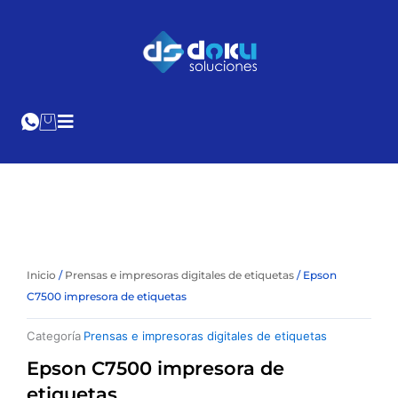
Ir
al
Cotización
Online
contenido
Inicio
/
Prensas e impresoras digitales de etiquetas
/ Epson
C7500 impresora de etiquetas
Categoría
Prensas e impresoras digitales de etiquetas
Epson C7500 impresora de
etiquetas