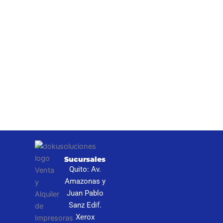
I
Sucursales
S
Quito: Av.
N
Amazonas y
P
Juan Pablo
Sanz Edif.
C
Xerox