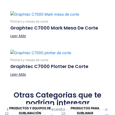
Plotters y mesas de corte
Graphtec C7000 Mark Mesa De Corte
Leer Más
Plotters y mesas de corte
Graphtec C7000 Plotter De Corte
Leer Más
Otras Categorias que te
podrían interesar
PRODUCTOS Y EQUIPOS DE
PRODUCTOS PARA
Encuentra todo lo que necesita tu empresa o negocio.
SUBLIMACIÓN
SUBLIMAR