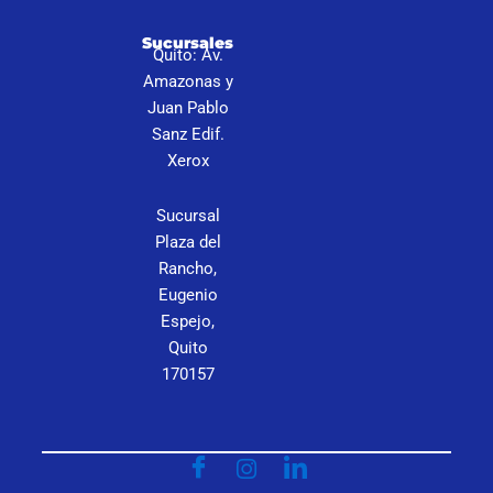
I
Sucursales
Quito: Av.
S
Amazonas y
N
Juan Pablo
P
Sanz Edif.
C
Xerox
Sucursal
Plaza del
Rancho,
Eugenio
Espejo,
Quito
170157