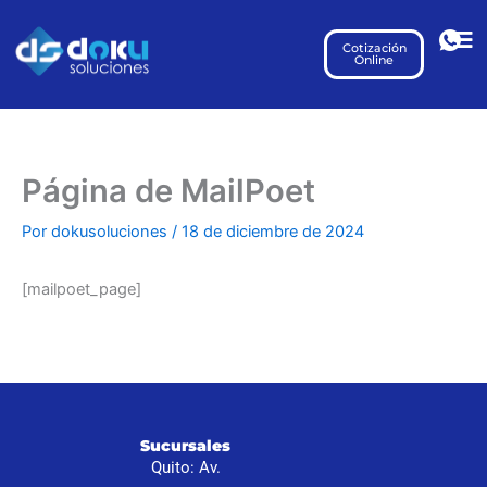
Ir
al
Cotización
Online
contenido
Página de MailPoet
Por
dokusoluciones
/
18 de diciembre de 2024
[mailpoet_page]
I
Sucursales
S
Quito: Av.
N