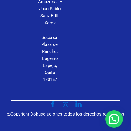
Amazonas y
P
Juan Pablo
Sanz Edif.
C
Xerox
Sucursal
Plaza del
Rancho,
Eugenio
Espejo,
Quito
170157
@Copyright Dokusoluciones todos los derechos reservados