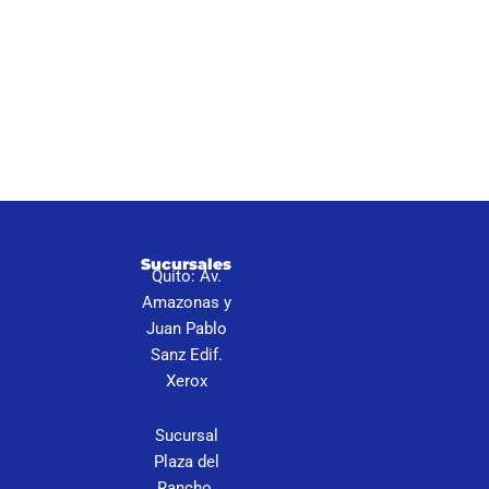
I
Sucursales
Quito: Av.
S
Amazonas y
N
Juan Pablo
P
Sanz Edif.
C
Xerox
Sucursal
Plaza del
Rancho,