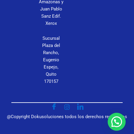
Amazonas y
P
Juan Pablo
Sanz Edif.
C
Xerox
Sucursal
Plaza del
Rancho,
Eugenio
Espejo,
Quito
170157
@Copyright Dokusoluciones todos los derechos reservados