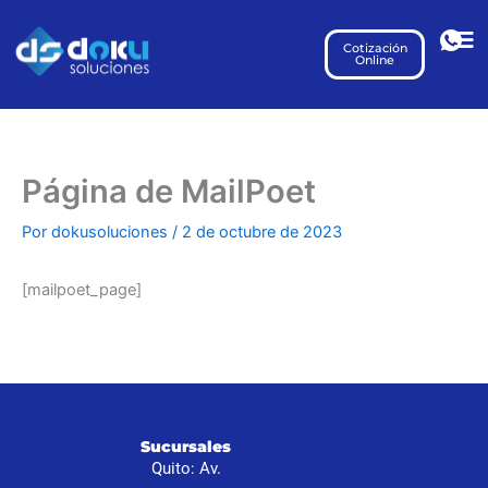
Ir
al
Cotización
Online
contenido
Página de MailPoet
Por
dokusoluciones
/
2 de octubre de 2023
[mailpoet_page]
I
Sucursales
S
Quito: Av.
N