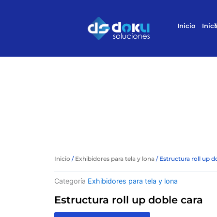
Ir
al
Inicio
Inici
contenido
Inicio
/
Exhibidores para tela y lona
/ Estructura roll up d
Categoría
Exhibidores para tela y lona
Estructura roll up doble cara