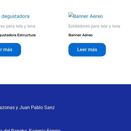
res para tela y lona
Exhibidores para tela y lona
ustadora Estructura
Banner Aéreo
r más
Leer más
mazonas y Juan Pablo Sanz
a del Rancho, Eugenio Espejo,