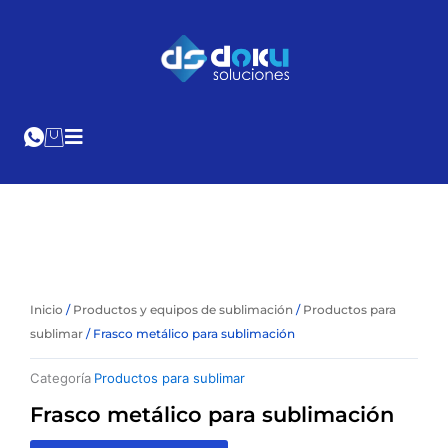
Ir
al
Cotización
Online
contenido
Inicio
/
Productos y equipos de sublimación
/
Productos para
sublimar
/ Frasco metálico para sublimación
Categoría
Productos para sublimar
Frasco metálico para sublimación