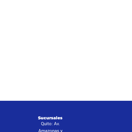
I
Sucursales
S
Quito: Av.
N
Amazonas y