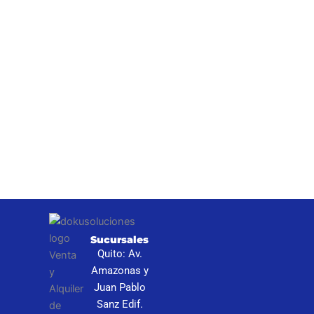
I
Sucursales
S
Quito: Av.
N
Amazonas y
P
Juan Pablo
Sanz Edif.
C