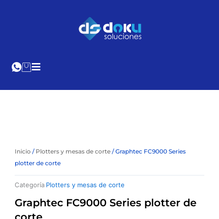
Ir
al
Cotización
Online
contenido
Inicio
/
Plotters y mesas de corte
/ Graphtec FC9000 Series
plotter de corte
Categoría
Plotters y mesas de corte
Graphtec FC9000 Series plotter de
corte