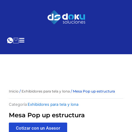
Ir
al
Cotización
Online
contenido
Inicio
/
Exhibidores para tela y lona
/ Mesa Pop up estructura
Categoría
Exhibidores para tela y lona
Mesa Pop up estructura
Cotizar con un Asesor