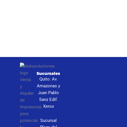
I
Sucursales
S
Quito: Av.
N
Amazonas y
P
Juan Pablo
Sanz Edif.
C
Xerox
Sucursal