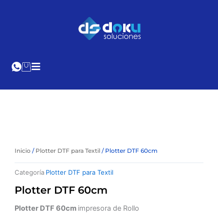
Ir
al
Cotización
Online
contenido
Inicio
/
Plotter DTF para Textil
/ Plotter DTF 60cm
Categoría
Plotter DTF para Textil
Plotter DTF 60cm
Plotter DTF 60cm
impresora de Rollo