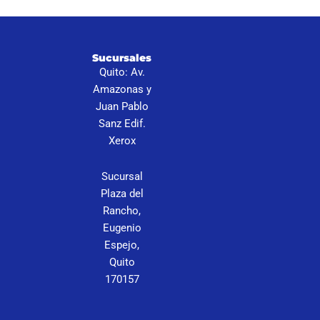
I
Sucursales
S
Quito: Av.
N
Amazonas y
P
Juan Pablo
Sanz Edif.
C
Xerox
Sucursal
Plaza del
Rancho,
Eugenio
Espejo,
Quito
170157