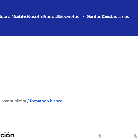
o
Sobre Nosotros
Sobre Nosotros
Productos
Productos
Contáctanos
Contáctanos
 para sublimar
/ Tomatodo blanco
ción