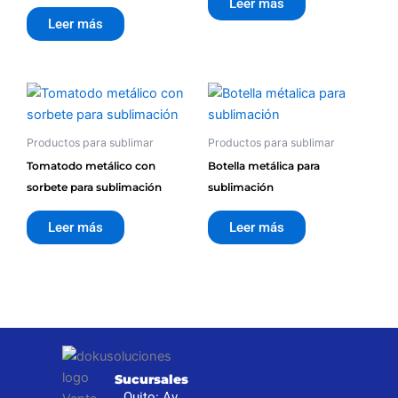
Leer más
Leer más
Productos para sublimar
Productos para sublimar
Tomatodo metálico con
Botella metálica para
sorbete para sublimación
sublimación
Leer más
Leer más
I
Sucursales
S
Quito: Av.