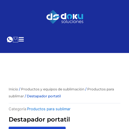
Ir
al
Cotización
Online
contenido
Inicio
/
Productos y equipos de sublimación
/
Productos para
sublimar
/ Destapador portatil
Categoría
Productos para sublimar
Destapador portatil