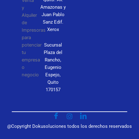
N
Amazonas y
P
Juan Pablo
Sanz Edif.
C
Xerox
Sucursal
Plaza del
Rancho,
Eugenio
Espejo,
Quito
170157
@Copyright Dokusoluciones todos los derechos reservados