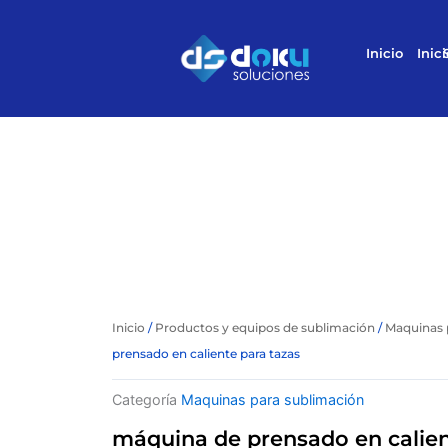
Ir
al
Inicio
Inici
contenido
Inicio
/
Productos y equipos de sublimación
/
Maquinas 
prensado en caliente para tazas
Categoría
Maquinas para sublimación
máquina de prensado en calien