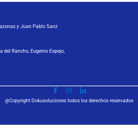
mazonas y Juan Pablo Sanz
a del Rancho, Eugenio Espejo,
@Copyright Dokusoluciones todos los derechos reservados
Optimized by Seraphinite Accelerator
Turns on site high speed to be attractive for people and search engines.