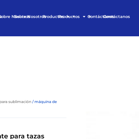
o
Sobre Nosotros
Sobre Nosotros
Productos
Productos
Contáctanos
Contáctanos
para sublimación
/ máquina de
te para tazas