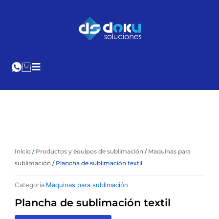
Ir
al
Cotización
Online
contenido
Inicio
/
Productos y equipos de sublimación
/
Maquinas para
sublimación
/ Plancha de sublimación textil
Categoría
Maquinas para sublimación
Plancha de sublimación textil