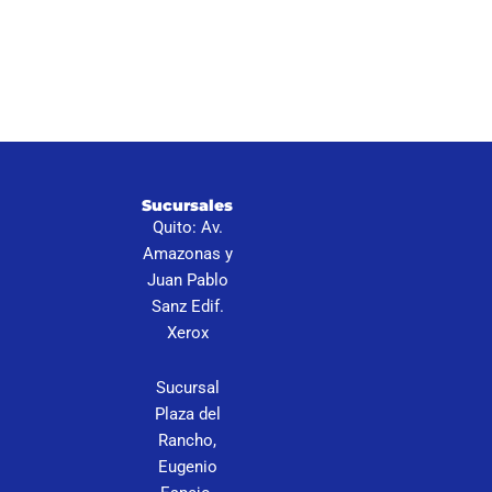
I
Sucursales
S
Quito: Av.
N
Amazonas y
P
Juan Pablo
Sanz Edif.
C
Xerox
Sucursal
Plaza del
Rancho,
Eugenio