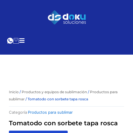
Ir
al
Cotización
Online
contenido
Inicio
/
Productos y equipos de sublimación
/
Productos para
sublimar
/ Tomatodo con sorbete tapa rosca
Categoría
Productos para sublimar
Tomatodo con sorbete tapa rosca