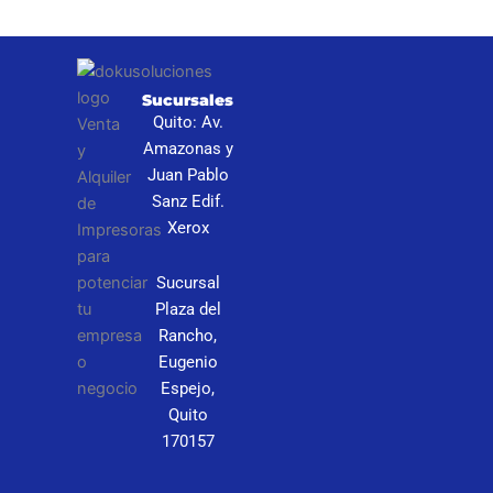
I
Sucursales
S
Quito: Av.
N
Amazonas y
P
Juan Pablo
Sanz Edif.
C
Xerox
Sucursal
Plaza del
Rancho,
Eugenio
Espejo,
Quito
170157